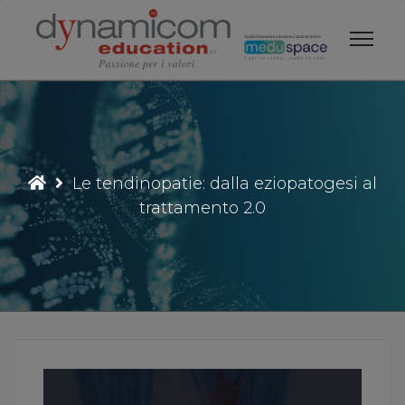
Vai
al
contenuto
Le tendinopatie: dalla eziopatogesi al
trattamento 2.0