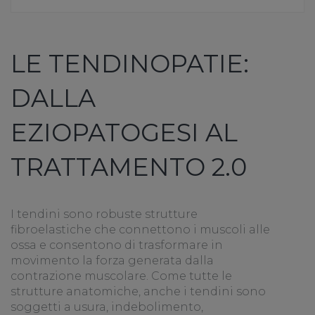
LE TENDINOPATIE:
DALLA
EZIOPATOGESI AL
TRATTAMENTO 2.0
I tendini sono robuste strutture
fibroelastiche che connettono i muscoli alle
ossa e consentono di trasformare in
movimento la forza generata dalla
contrazione muscolare. Come tutte le
strutture anatomiche, anche i tendini sono
soggetti a usura, indebolimento,