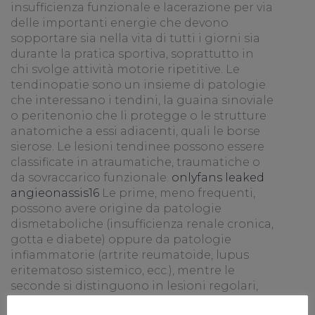
insufficienza funzionale e lacerazione per via
delle importanti energie che devono
sopportare sia nella vita di tutti i giorni sia
durante la pratica sportiva, soprattutto in
chi svolge attività motorie ripetitive. Le
tendinopatie sono un insieme di patologie
che interessano i tendini, la guaina sinoviale
o peritenonio che li protegge o le strutture
anatomiche a essi adiacenti, quali le borse
sierose. Le lesioni tendinee possono essere
classificate in atraumatiche, traumatiche o
da sovraccarico funzionale.
onlyfans leaked
angieonassis16
Le prime, meno frequenti,
possono avere origine da patologie
dismetaboliche (insufficienza renale cronica,
gotta e diabete) oppure da patologie
infiammatorie (artrite reumatoide, lupus
eritematoso sistemico, ecc.), mentre le
seconde si distinguono in lesioni regolari,
nelle quali i tessuti molli sono poco