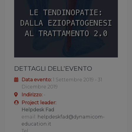
DETTAGLI DELL’EVENTO
Data evento:
1 Settembre 2019 - 31
Dicembre 2019
Indirizzo:
-
Project leader:
Helpdesk Fad
email:
helpdeskfad@dynamicom-
education.it
Tel.: