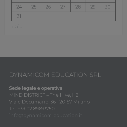
24
25
26
27
28
29
30
31
« Giu
DYNAMICOM EDUCATION SRL
Sede legale e operativa
MIND DISTRICT – The Hive, H2
Viale Decumano, 36 - 20157 Milano
Tel. +39 02 89693750
info@dynamicom-education.it