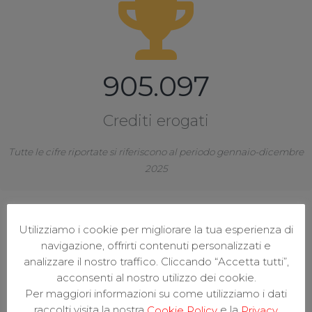
905.097
Crediti erogati
Tutte le cifre riportate si riferiscono al periodo gennaio-dicembre
2025
Utilizziamo i cookie per migliorare la tua esperienza di
navigazione, offrirti contenuti personalizzati e
analizzare il nostro traffico. Cliccando “Accetta tutti”,
acconsenti al nostro utilizzo dei cookie.
Per maggiori informazioni su come utilizziamo i dati
raccolti visita la nostra
e la
Cookie Policy
Privacy