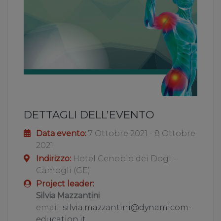
DETTAGLI DELL’EVENTO
Data evento:
7 Ottobre 2021 - 8 Ottobre
2021
Indirizzo:
Hotel Cenobio dei Dogi -
Camogli (GE)
Project leader:
Silvia Mazzantini
email:
silvia.mazzantini@dynamicom-
education.it