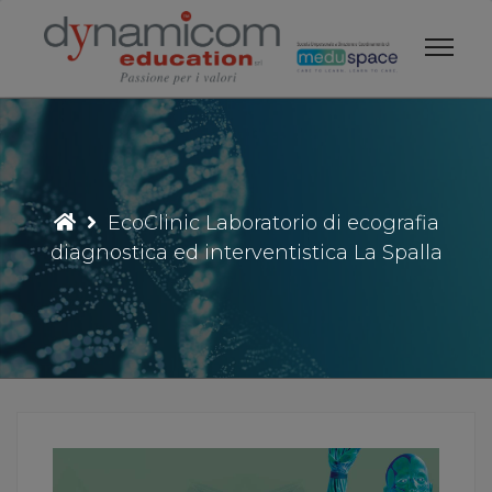
Vai
al
contenuto
EcoClinic Laboratorio di ecografia
diagnostica ed interventistica La Spalla