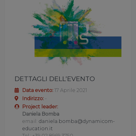
DETTAGLI DELL’EVENTO
Data evento:
17 Aprile 2021
Indirizzo:
-
Project leader:
Daniela Bomba
email:
daniela.bomba@dynamicom-
education.it
Tel.: +39 02 8969 3750