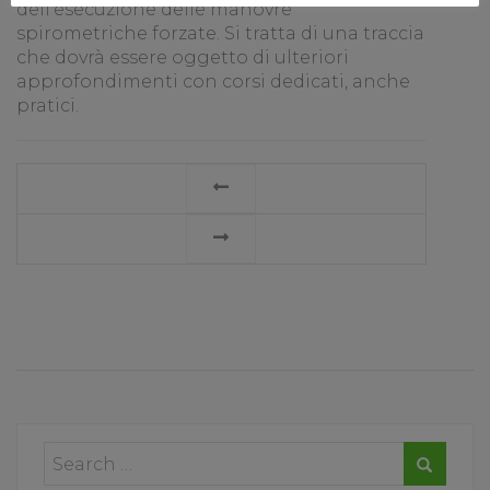
dell’esecuzione delle manovre
spirometriche forzate. Si tratta di una traccia
che dovrà essere oggetto di ulteriori
approfondimenti con corsi dedicati, anche
pratici.
LEGGI
TUTTO