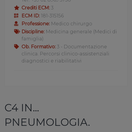
Crediti ECM:
3
ECM ID:
181-315156
Professione:
Medico chirurgo
Discipline:
Medicina generale (Medici di
famiglia)
Ob. Formativo:
3 - Documentazione
clinica. Percorsi clinico-assistenziali
diagnostici e riabilitativi
C4 IN…
PNEUMOLOGIA.