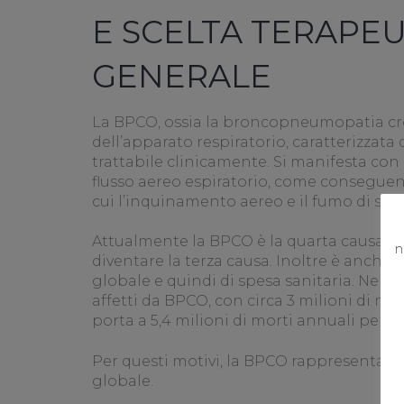
E SCELTA TERAPEU
GENERALE
La BPCO, ossia la broncopneumopatia cro
dell’apparato respiratorio, caratterizzata
trattabile clinicamente. Si manifesta con 
flusso aereo espiratorio, come conseguenz
cui l’inquinamento aereo e il fumo di siga
Attualmente la BPCO è la quarta causa 
n
diventare la terza causa. Inoltre è anche 
globale e quindi di spesa sanitaria. Nel 20
affetti da BPCO, con circa 3 milioni di mo
porta a 5,4 milioni di morti annuali per il
Per questi motivi, la BPCO rappresenta un
globale.