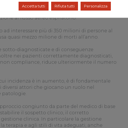
ll’infiammazione cronica delle vie aeree,
Accetta tutti
Rifiuta tutti
Personalizza
e possono variare nel tempo, anche come
azione al flusso aereo espiratorio.
d interessare più di 350 milioni di persone al
a quasi mezzo milione di morti all’anno.
sotto-diagnosticate e di conseguenze
oltre nei pazienti correttamente diagnosticati,
la non compliance, riduce ulteriormente il numero
 cui incidenza è in aumento, è di fondamentale
 i diversi attori che giocano un ruolo nel
e patologie.
approccio congiunto da parte del medico di base
tabilire il sospetto clinico, il corretto
estione clinica. In particolare la gestione
a terapia e agli stili di vita adeguati, anche