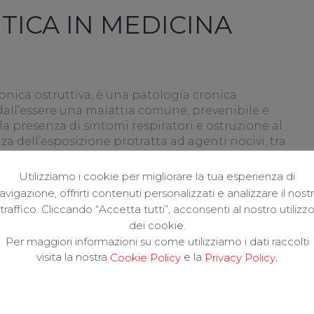
TICA IN MEDICINA
nica ostruttiva, è una patologia cronica
 dall’essere una malattia comune, prevenibile e
la presenza di sintomi respiratori e ostruzione al
a dell’esposizione protratta ad agenti nocivi, tra
retta.
Utilizziamo i cookie per migliorare la tua esperienza di
di morte nel mondo, potendo ben presto
avigazione, offrirti contenuti personalizzati e analizzare il nost
un’importante causa di morbidità a livello
traffico. Cliccando “Accetta tutti”, acconsenti al nostro utilizz
10 sono stati stimati oltre 380 milioni di pazienti
dei cookie.
rti per anno da essa causati. La stima attuale
Per maggiori informazioni su come utilizziamo i dati raccolti
 2060.
visita la nostra
e la
,
Cookie Policy
Privacy Policy
 importante sfida di sanità pubblica a livello