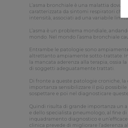
L’asma bronchiale è una malattia dovuta a
caratterizzata da sintomi respiratori ch
intensità, associati ad una variabile limit
L’asma è un problema mondiale, andando a
mondo. Nel mondo l’asma bronchiale caus
Entrambe le patologie sono ampiamente 
altrettanto ampiamente sotto-trattate. In
la mancata aderenza alla terapia, ossia 
di soggetti adeguatamente trattati.
Di fronte a queste patologie croniche, la
importanza sensibilizzare il più possibile
sospettare e poi nel diagnosticare quest
Quindi risulta di grande importanza un 
e dello specialista pneumologo, al fine di s
inquadramento diagnostico e un’efficace g
clinica prevede di migliorare l’aderenza all