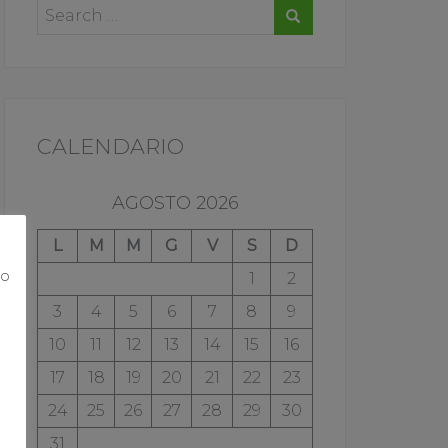
CALENDARIO
AGOSTO 2026
L
M
M
G
V
S
D
ro
1
2
o
3
4
5
6
7
8
9
10
11
12
13
14
15
16
17
18
19
20
21
22
23
24
25
26
27
28
29
30
31