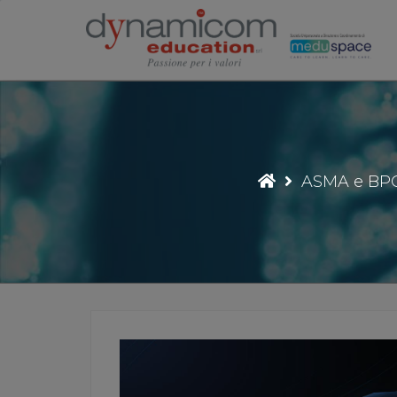
Vai
al
contenuto
ASMA e BPCO