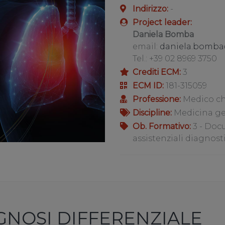
Indirizzo:
-
Project leader:
Daniela Bomba
email:
daniela.bomba
Tel.: +39 02 8969 3750
Crediti ECM:
3
ECM ID:
181-315059
Professione:
Medico ch
Discipline:
Medicina gen
Ob. Formativo:
3 - Docu
assistenziali diagnostic
GNOSI DIFFERENZIALE