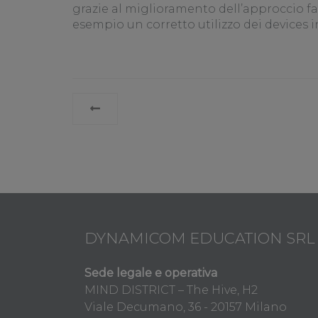
grazie al miglioramento dell’approccio 
esempio un corretto utilizzo dei devices i
LEGGI
TUTTO
DYNAMICOM EDUCATION SRL
Sede legale e operativa
MIND DISTRICT – The Hive, H2
Viale Decumano, 36 - 20157 Milano