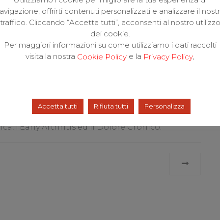
avigazione, offrirti contenuti personalizzati e analizzare il nost
traffico. Cliccando “Accetta tutti”, acconsenti al nostro utilizz
dei cookie.
Per maggiori informazioni su come utilizziamo i dati raccolti
visita la nostra
e la
,
Cookie Policy
Privacy Policy
io dei Reumatologi Italiani che si rivolge ai
pparato locomotore di età inferiore a 40 anni. Si
i approfondimento sulle metodiche che si
imo e secondo livello per diagnosticare e trattare
ne del 2019, che si svolgerà dal 27 al 29 giugno,
Accetta tutti
Rifiuta tutti
Personalizza
tologie complesse come il LES (Lupus
a, l’Early Arthritis ed il Dolore Cronico.