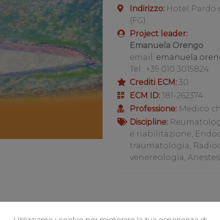
Indirizzo:
Hotel Pardo 
(FG)
Project leader:
Emanuela Orengo
email:
emanuela.oren
Tel.: +39 010 3015824
Crediti ECM:
30
ECM ID:
181-262374
Professione:
Medico ch
Discipline:
Reumatologia
e riabilitazione, Endo
traumatologia, Radio
venereologia, Anestes
Utilizziamo i cookie per migliorare la tua esperienza di