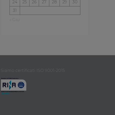
24
25
26
27
28
29
30
31
« Giu
Siamo certificati ISO 9001-2015