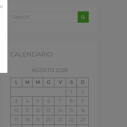
ro
o
CALENDARIO
AGOSTO 2026
L
M
M
G
V
S
D
1
2
3
4
5
6
7
8
9
10
11
12
13
14
15
16
17
18
19
20
21
22
23