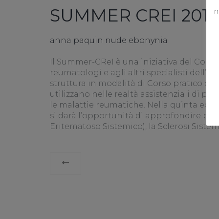
SUMMER CREI 2019
n
anna paquin nude ebonynia
Il Summer-CReI è una iniziativa del Colleg
reumatologi e agli altri specialisti dell’a
struttura in modalità di Corso pratico d
utilizzano nelle realtà assistenziali di pr
le malattie reumatiche. Nella quinta edizio
si darà l’opportunità di approfondire pa
Eritematoso Sistemico), la Sclerosi Sistemic
LEGGI
TUTTO