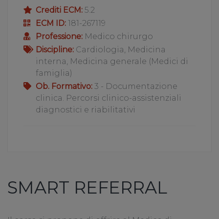
Crediti ECM:
5.2
ECM ID:
181-267119
Professione:
Medico chirurgo
Discipline:
Cardiologia, Medicina
interna, Medicina generale (Medici di
famiglia)
Ob. Formativo:
3 - Documentazione
clinica. Percorsi clinico-assistenziali
diagnostici e riabilitativi
SMART REFERRAL