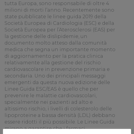
tutta Europa, sono responsabile di oltre 4
milioni di morti l’anno. Recentemente sono
state pubblicate le linee guida 2019 della
Società Europea di Cardiologia (ESC) e della
Società Europea per l’Aterosclerosi (EAS) per
la gestione delle dislipidemie, un
documento molto atteso dalla comunità
medica che segna un importante momento
di aggiornamento per la pratica clinica
relativamente alla gestione del rischio
cardiovascolare in prevenzione primaria e
secondaria. Uno dei principali messaggi
emergenti da questa nuova edizione delle
Linee Guida ESC/EAS è quello che per
prevenire le malattie cardiovascolari,
specialmente nei pazienti ad alto e
altissimo rischio, i livelli di colesterolo delle
lipoproteine a bassa densità (LDL) debbano
essere ridotti il più possibile. Le Linee Guida
mirano a garantire che i farmaci