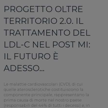
PROGETTO OLTRE
TERRITORIO 2.0. IL
TRATTAMENTO DEL
LDL-C NEL POST MI:
IL FUTURO È
ADESSO…
Le malattie cardiovascolari (CVD), di cui
quelle aterosclerotiche costituiscono la
componente principale, rappresentano la
prima causa di morte nel nostro paese
(responsabili del 44% di tutti i decessi) e, in