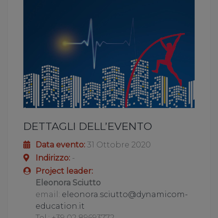
DETTAGLI DELL’EVENTO
Data evento:
31 Ottobre 2020
Indirizzo:
-
Project leader:
Eleonora Sciutto
email:
eleonora.sciutto@dynamicom-
education.it
Tel.: +39 02 89693772