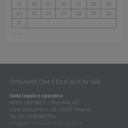
17
18
19
20
21
22
23
24
25
26
27
28
29
30
31
« Giu
DYNAMICOM EDUCATION SRL
Sede legale e operativa
MIND DISTRICT – The Hive, H2
Viale Decumano, 36 - 20157 Milano
Tel. +39 02 89693750
info@dynamicom-education.it