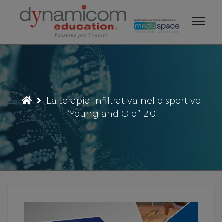
Vai
al
contenuto
La terapia infiltrativa nello sportivo
“Young and Old” 2.0