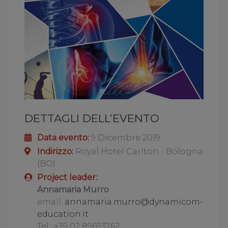
DETTAGLI DELL’EVENTO
Data evento:
9 Dicembre 2019
Indirizzo:
Royal Hotel Carlton - Bologna
(BO)
Project leader:
Annamaria Murro
email:
annamaria.murro@dynamicom-
education.it
Tel.: +39 02 89693762