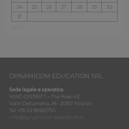
24
25
26
27
28
29
30
31
« Giu
DYNAMICOM EDUCATION SRL
Sede legale e operativa
MIND DISTRICT – The Hive, H2
Viale Decumano, 36 - 20157 Milano
Tel. +39 02 89693750
info@dynamicom-education.it