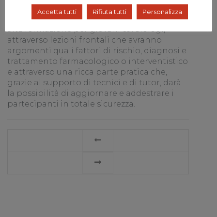
cardiologia del futuro» si propone quindi di
Accetta tutti
Rifiuta tutti
Personalizza
realizzare una campagna di informazione e
alta formazione per giovani cardiologi,
attraverso lezioni frontali che avranno
argomenti quali fattori di rischio, diagnosi e
trattamento farmacologico o interventistico
e attraverso una ricca parte pratica che,
grazie al supporto di tecnici e di tutor, darà
la possibilità di aggiornare e addestrare i
partecipanti in totale sicurezza.
LEGGI
TUTTO