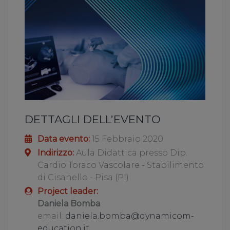
DETTAGLI DELL’EVENTO
Data evento:
15 Febbraio 2020
Indirizzo:
Aula Didattica presso Dip.
Cardio Toraco Vascolare - Stabilimento
di Cisanello - Pisa (PI)
Project leader:
Daniela Bomba
email:
daniela.bomba@dynamicom-
education.it