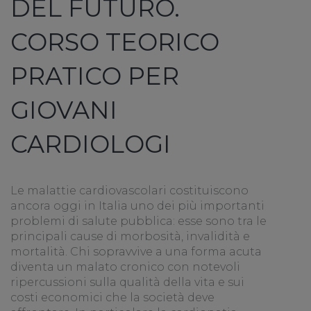
DEL FUTURO.
CORSO TEORICO
PRATICO PER
GIOVANI
CARDIOLOGI
Le malattie cardiovascolari costituiscono
ancora oggi in Italia uno dei più importanti
problemi di salute pubblica: esse sono tra le
principali cause di morbosità, invalidità e
mortalità. Chi sopravvive a una forma acuta
diventa un malato cronico con notevoli
ripercussioni sulla qualità della vita e sui
costi economici che la società deve