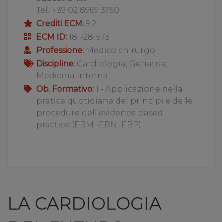
Tel.: +39 02 8969 3750
Crediti ECM:
9,2
ECM ID:
181-281573
Professione:
Medico chirurgo
Discipline:
Cardiologia, Geriatria,
Medicina interna
Ob. Formativo:
1 - Applicazione nella
pratica quotidiana dei principi e delle
procedure dell'evidence based
practice (EBM -EBN -EBP)
LA CARDIOLOGIA