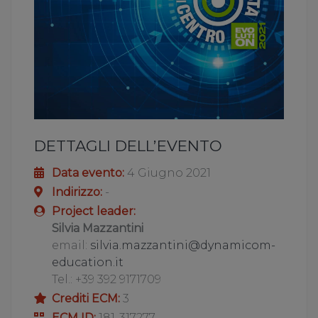
DETTAGLI DELL’EVENTO
Data evento:
4 Giugno 2021
Indirizzo:
-
Project leader:
Silvia Mazzantini
email:
silvia.mazzantini@dynamicom-
education.it
Tel.: +39 392 9171709
Crediti ECM:
3
ECM ID:
181-317277