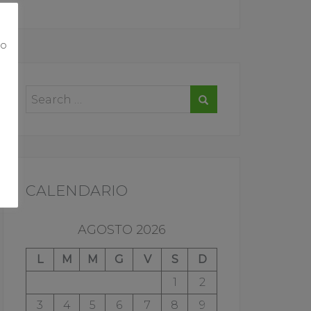
ro
o
CALENDARIO
AGOSTO 2026
L
M
M
G
V
S
D
1
2
3
4
5
6
7
8
9