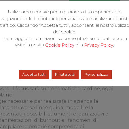
Utilizziamo i cookie per migliorare la tua esperienza di
avigazione, offrirti contenuti personalizzati e analizzare il nost
traffico. Cliccando “Accetta tutti”, acconsenti al nostro utilizz
IALI: STRESS,
dei cookie.
Per maggiori informazioni su come utilizziamo i dati raccolti
NG. NUOVE
visita la nostra
e la
,
Cookie Policy
Privacy Policy
INTERVENTO
Accetta tutti
Rifiuta tutti
Personalizza
ofessionisti psicologi, medici, medici del lavoro,
 le tematiche inerenti i diversi rischi
oro. Il focus sarà su tre tematiche cardine, oggi
bbing.
e necessarie per realizzare in azienda la
lato attraverso linee guida, modelli e la
esentati i possibili strumenti organizzativi e
 manifestazioni di burnout e i fenomeni di
ri ampliare le proprie competenze di