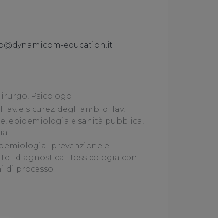
po@dynamicom-education.it
irurgo, Psicologo
lav. e sicurez. degli amb. di lav,
ne, epidemiologia e sanità pubblica,
ia
idemiologia -prevenzione e
te –diagnostica –tossicologia con
ni di processo