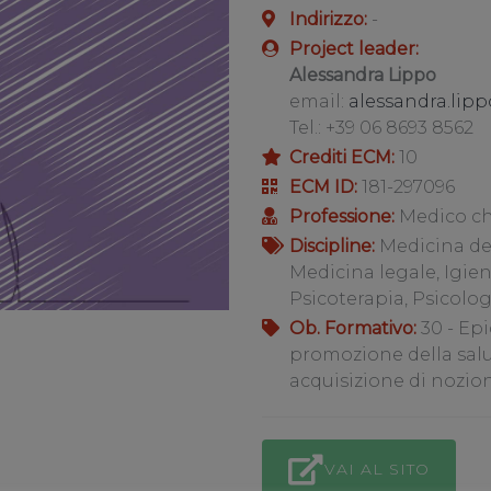
Indirizzo:
-
Project leader:
Alessandra Lippo
email:
alessandra.lip
Tel.: +39 06 8693 8562
Crediti ECM:
10
ECM ID:
181-297096
Professione:
Medico ch
Discipline:
Medicina del 
Medicina legale, Igie
Psicoterapia, Psicolog
Ob. Formativo:
30 - Ep
promozione della salu
acquisizione di nozio
VAI AL SITO