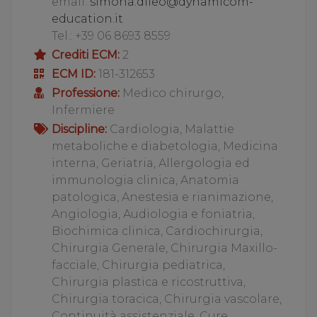
email:
simona.dileo@dynamicom-
education.it
Tel.: +39 06 8693 8559
Crediti ECM:
2
ECM ID:
181-312653
Professione:
Medico chirurgo,
Infermiere
Discipline:
Cardiologia, Malattie
metaboliche e diabetologia, Medicina
interna, Geriatria, Allergologia ed
immunologia clinica, Anatomia
patologica, Anestesia e rianimazione,
Angiologia, Audiologia e foniatria,
Biochimica clinica, Cardiochirurgia,
Chirurgia Generale, Chirurgia Maxillo-
facciale, Chirurgia pediatrica,
Chirurgia plastica e ricostruttiva,
Chirurgia toracica, Chirurgia vascolare,
Continuità assistenziale, Cure