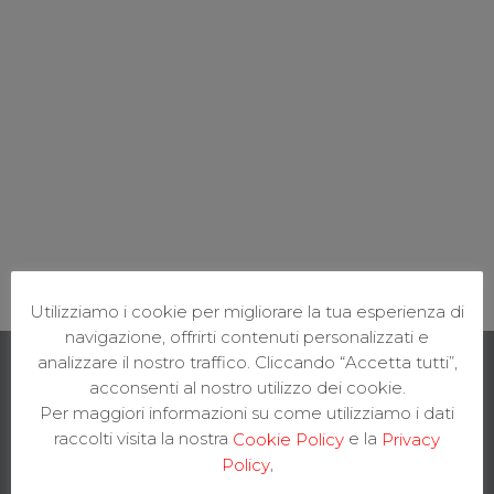
Utilizziamo i cookie per migliorare la tua esperienza di
navigazione, offrirti contenuti personalizzati e
analizzare il nostro traffico. Cliccando “Accetta tutti”,
acconsenti al nostro utilizzo dei cookie.
DYNAMICOM EDUCATION SRL
Per maggiori informazioni su come utilizziamo i dati
raccolti visita la nostra
e la
Cookie Policy
Privacy
Sede legale e operativa
,
Policy
MIND DISTRICT – The Hive, H2