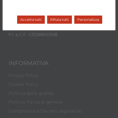
Viale Decumano, 36 - 20157 Milano
Tel. +39 02 89693750
info@dynamicom-education.it
Accetta tutti
Rifiuta tutti
Personalizza
Capitale sociale: 10.000 i.v.
P.I. e C.F.: 03338800968
INFORMATIVA
Privacy Policy
Cookie Policy
Politica della qualità
Politica Parità di genere
Compliance e Decreto legislativo