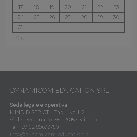
17
18
19
20
21
22
23
24
25
26
27
28
29
30
31
« Giu
DYNAMICOM EDUCATION SRL
Sede legale e operativa
MIND DISTRICT – The Hive, H2
Viale Decumano, 36 - 20157 Milano
Tel. +39 02 89693750
info@dynamicom-education.it