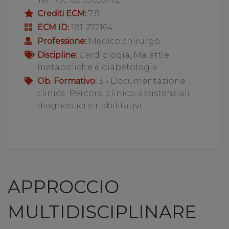
Crediti ECM:
7.8
ECM ID:
181-272164
Professione:
Medico chirurgo
Discipline:
Cardiologia, Malattie
metaboliche e diabetologia
Ob. Formativo:
3 - Documentazione
clinica. Percorsi clinico-assistenziali
diagnostici e riabilitativi
APPROCCIO
MULTIDISCIPLINARE