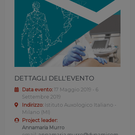
DETTAGLI DELL’EVENTO
Data evento:
17 Maggio 2019 - 6
Settembre 2019
Indirizzo:
Istituto Auxologico Italiano -
Milano (MI)
Project leader:
Annamaria Murro
email:
annamaria.murro@dynamicom-