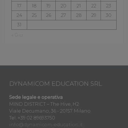
17
18
19
20
21
22
23
24
25
26
27
28
29
30
31
« Giu
DYNAMICOM EDUCATION SRL
Sede legale e operativa
MIND DISTRICT – The Hive, H2
Viale Decumano, 36 - 20157 Milano
Tel. +39 02 89693750
info@dynamicom-education.it