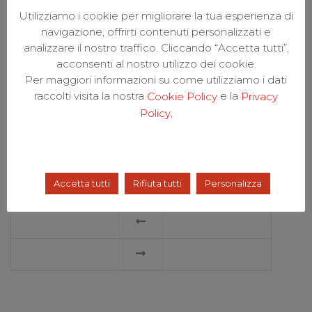
Utilizziamo i cookie per migliorare la tua esperienza di
Negli ultimi anni numerose evidenze
scientifiche hanno sottolineato l’utilità
navigazione, offrirti contenuti personalizzati e
dell’ecografia muscolo-scheletrica nella
analizzare il nostro traffico. Cliccando “Accetta tutti”,
pratica clinica reumatologica.
onlyfans
acconsenti al nostro utilizzo dei cookie.
tootiny222
L’assenza di radiazioni ionizzanti
Per maggiori informazioni su come utilizziamo i dati
e la facile ripetibilità unitamente
raccolti visita la nostra
e la
Cookie Policy
Privacy
all’evoluzione tecnologica, che ha reso
,
Policy
disponibili sul mercato macchine sempre
performanti e a costi contenuti, hanno reso
l’ecografia potenzialmente accessibile a
tutti i reumatologi.
Accetta tutti
Rifiuta tutti
Personalizza
LEGGI
TUTTO